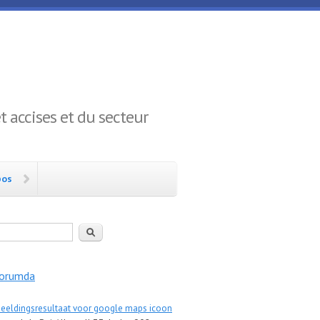
 accises et du secteur
pos
rcher
orumda