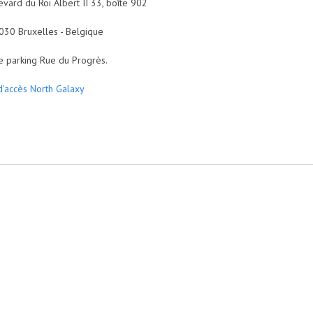
vard du Roi Albert II 33, boîte 902
 Bruxelles - Belgique
e parking Rue du Progrès.
d'accès North Galaxy