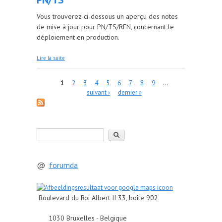
Vous trouverez ci-dessous un aperçu des notes
de mise à jour pour PN/TS/REN, concernant le
déploiement en production.
de 7/07/2026 MASP: Release Notes PN/TS
Lire la suite
Pages
1
2
3
4
5
6
7
8
9
…
suivant ›
dernier »
Rechercher
@
forumda
Boulevard du Roi Albert II 33, boîte 902
1030 Bruxelles - Belgique