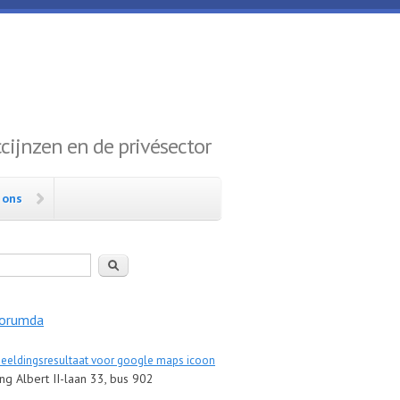
ijnzen en de privésector
 ons
en
orumda
g Albert II-laan 33, bus 902