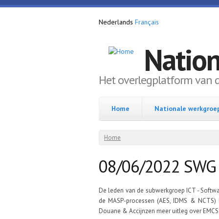
Overslaan en naar de inhoud gaan
Nederlands
Français
Natio
Het overlegplatform van 
Home
Nationale werkgroe
U bent hier
Home
08/06/2022 SWG 
De leden van de subwerkgroep ICT - Softwa
de MASP-processen (AES, IDMS & NCTS) k
Douane & Accijnzen meer uitleg over EMCS 