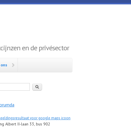
ijnzen en de privésector
 ons
en
orumda
g Albert II-laan 33, bus 902