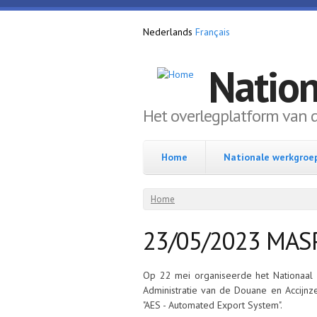
Overslaan en naar de inhoud gaan
Nederlands
Français
Natio
Het overlegplatform van 
Home
Nationale werkgroe
U bent hier
Home
23/05/2023 MAS
Op 22 mei organiseerde het Nationaal
Administratie van de Douane en Accijnze
"AES - Automated Export System".