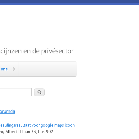
ijnzen en de privésector
 ons
en
orumda
g Albert II-laan 33, bus 902