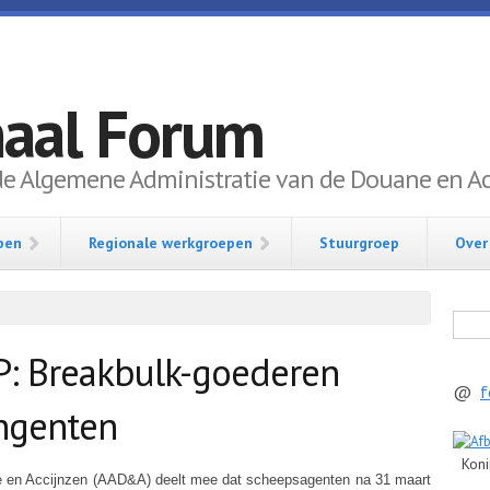
naal Forum
de Algemene Administratie van de Douane en Acc
pen
Regionale werkgroepen
Stuurgroep
Over
Zoek
: Breakbulk-goederen
@
f
ingenten
Konin
e en Accijnzen (AAD&A) deelt mee dat scheepsagenten na 31 maart