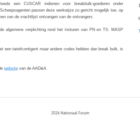
steeds een CUSCAR indienen voor breakbulk-goederen onder
1030
. Scheepsagenten passen deze werkwijze zo gericht mogelijk toe, op
ienen van de vrachtlijst ontvangen van de ontvangers.
Inrit
 de algemene verplichting rond het insturen van PN en TS: MASP
t een tariefcontigent maar andere codes hebben dan break bulk, is
 de
website
van de AAD&A.
2026 Nationaal Forum