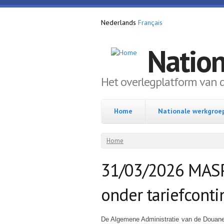
Overslaan en naar de inhoud gaan
Nederlands
Français
Natio
Het overlegplatform van 
Home
Nationale werkgroe
U bent hier
Home
31/03/2026 MASP
onder tariefcont
De Algemene Administratie van de Douan