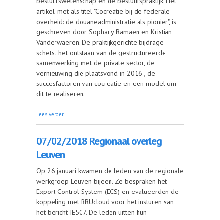
bestuurswetenschap en de bestuurspraktijk. Het
artikel, met als titel "Cocreatie bij de federale
overheid: de douaneadministratie als pionier", is
geschreven door Sophany Ramaen en Kristian
Vanderwaeren. De praktijkgerichte bijdrage
schetst het ontstaan van de gestructureerde
samenwerking met de private sector, de
vernieuwing die plaatsvond in 2016 , de
succesfactoren van cocreatie en een model om
dit te realiseren.
over 08/02/2018 Publicatie over Nationaal Forum
Lees verder
07/02/2018 Regionaal overleg
Leuven
Op 26 januari kwamen de leden van de regionale
werkgroep Leuven bijeen. Ze bespraken het
Export Control System (ECS) en evalueerden de
koppeling met BRUcloud voor het insturen van
het bericht IE507. De leden uitten hun