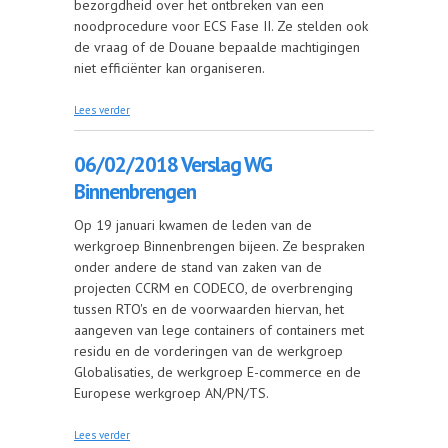
bezorgdheid over het ontbreken van een
noodprocedure voor ECS Fase II. Ze stelden ook
de vraag of de Douane bepaalde machtigingen
niet efficiënter kan organiseren.
over 07/02/2018 Regionaal overleg Leuven
Lees verder
06/02/2018 Verslag WG
Binnenbrengen
Op 19 januari kwamen de leden van de
werkgroep Binnenbrengen bijeen. Ze bespraken
onder andere de stand van zaken van de
projecten CCRM en CODECO, de overbrenging
tussen RTO's en de voorwaarden hiervan, het
aangeven van lege containers of containers met
residu en de vorderingen van de werkgroep
Globalisaties, de werkgroep E-commerce en de
Europese werkgroep AN/PN/TS.
over 06/02/2018 Verslag WG Binnenbrengen
Lees verder