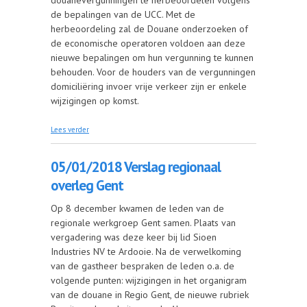
de bepalingen van de UCC. Met de
herbeoordeling zal de Douane onderzoeken of
de economische operatoren voldoen aan deze
nieuwe bepalingen om hun vergunning te kunnen
behouden. Voor de houders van de vergunningen
domiciliëring invoer vrije verkeer zijn er enkele
wijzigingen op komst.
over 29/01/2018 Van vergunning domiciliëring
Lees verder
naar vergunning EiDR
05/01/2018 Verslag regionaal
overleg Gent
Op 8 december kwamen de leden van de
regionale werkgroep Gent samen. Plaats van
vergadering was deze keer bij lid Sioen
Industries NV te Ardooie. Na de verwelkoming
van de gastheer bespraken de leden o.a. de
volgende punten: wijzigingen in het organigram
van de douane in Regio Gent, de nieuwe rubriek