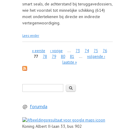
smart seals, de achterstand bij teruggavedossiers,
wie het voorstel tot minnelijke schikking (614)
moet ondertekenen bij directe en indirecte
vertegenwoordiging.
over 20/12/2017 Verslag Trade Facilitation
Lees verder
Antwerpen
Pagina's
« eerste
‹ vorige
…
73
74
75
76
77
78
79
80
81
…
volgende ›
laatste »
Zoeken
@
forumda
Koning Albert II-laan 33, bus 902