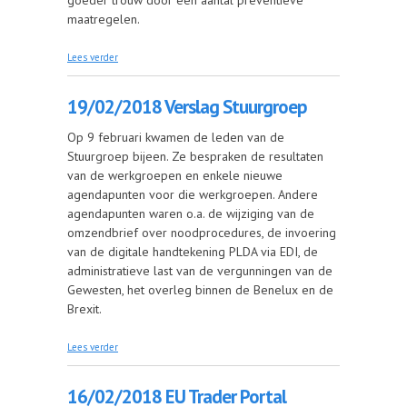
maatregelen.
over 20/02/2018 Douane en private havensector
Lees verder
bundelen krachten tegen illegale handel
19/02/2018 Verslag Stuurgroep
Op 9 februari kwamen de leden van de
Stuurgroep bijeen. Ze bespraken de resultaten
van de werkgroepen en enkele nieuwe
agendapunten voor die werkgroepen. Andere
agendapunten waren o.a. de wijziging van de
omzendbrief over noodprocedures, de invoering
van de digitale handtekening PLDA via EDI, de
administratieve last van de vergunningen van de
Gewesten, het overleg binnen de Benelux en de
Brexit.
over 19/02/2018 Verslag Stuurgroep
Lees verder
16/02/2018 EU Trader Portal