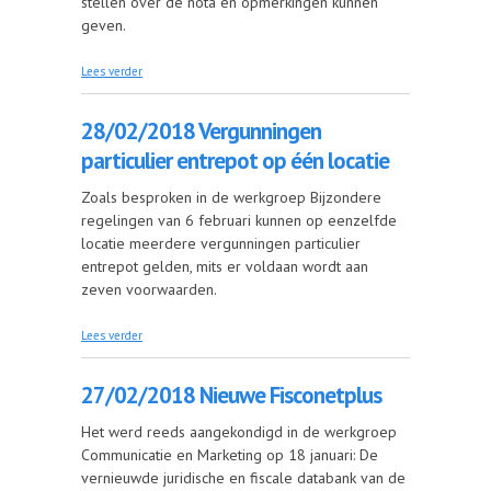
stellen over de nota en opmerkingen kunnen
geven.
over 01/03/2018 Visienota SBA
Lees verder
28/02/2018 Vergunningen
particulier entrepot op één locatie
Zoals besproken in de werkgroep Bijzondere
regelingen van 6 februari kunnen op eenzelfde
locatie meerdere vergunningen particulier
entrepot gelden, mits er voldaan wordt aan
zeven voorwaarden.
over 28/02/2018 Vergunningen particulier
Lees verder
entrepot op één locatie
27/02/2018 Nieuwe Fisconetplus
Het werd reeds aangekondigd in de werkgroep
Communicatie en Marketing op 18 januari: De
vernieuwde juridische en fiscale databank van de