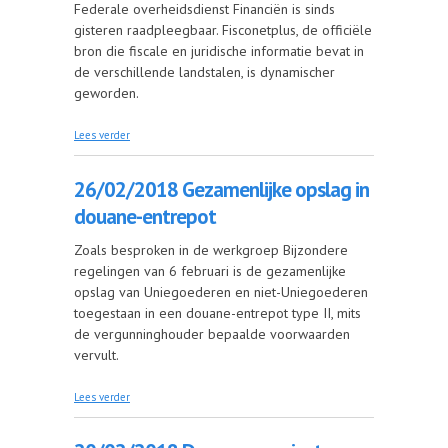
Federale overheidsdienst Financiën is sinds
gisteren raadpleegbaar. Fisconetplus, de officiële
bron die fiscale en juridische informatie bevat in
de verschillende landstalen, is dynamischer
geworden.
over 27/02/2018 Nieuwe Fisconetplus
Lees verder
26/02/2018 Gezamenlijke opslag in
douane-entrepot
Zoals besproken in de werkgroep Bijzondere
regelingen van 6 februari is de gezamenlijke
opslag van Uniegoederen en niet-Uniegoederen
toegestaan in een douane-entrepot type II, mits
de vergunninghouder bepaalde voorwaarden
vervult.
over 26/02/2018 Gezamenlijke opslag in douane-
Lees verder
entrepot