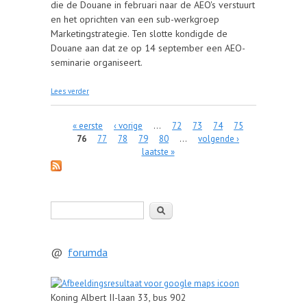
die de Douane in februari naar de AEO's verstuurt
en het oprichten van een sub-werkgroep
Marketingstrategie. Ten slotte kondigde de
Douane aan dat ze op 14 september een AEO-
seminarie organiseert.
over 14/02/2018 Verslag WG Communicatie &
Lees verder
Marketing
Pagina's
« eerste
‹ vorige
…
72
73
74
75
76
77
78
79
80
…
volgende ›
laatste »
Zoeken
@
forumda
Koning Albert II-laan 33, bus 902