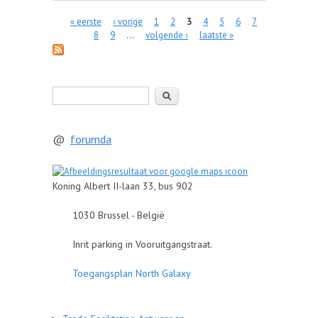
Pagina's
« eerste
‹ vorige
1
2
3
4
5
6
7
8
9
…
volgende ›
laatste »
Zoeken
@
forumda
Koning Albert II-laan 33, bus 902
1030 Brussel - België
Inrit parking in Vooruitgangstraat.
Toegangsplan North Galaxy