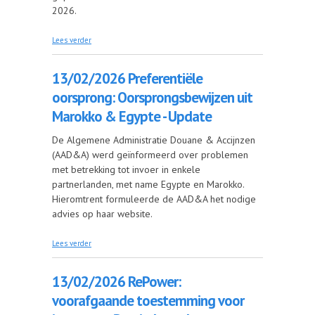
2026.
over 6/03/2026 Onderhoudsweekend IT 14 & 15
Lees verder
maart
13/02/2026 Preferentiële
oorsprong: Oorsprongsbewijzen uit
Marokko & Egypte - Update
De Algemene Administratie Douane & Accijnzen
(AAD&A) werd geïnformeerd over problemen
met betrekking tot invoer in enkele
partnerlanden, met name Egypte en Marokko.
Hieromtrent formuleerde de AAD&A het nodige
advies op haar website.
over 13/02/2026 Preferentiële oorsprong:
Lees verder
Oorsprongsbewijzen uit Marokko & Egypte -
Update
13/02/2026 RePower:
voorafgaande toestemming voor