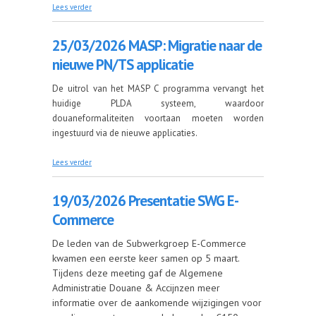
over 31/03/2026 MASP: Breakbulk-goederen onder
Lees verder
tariefcontingenten
25/03/2026 MASP: Migratie naar de
nieuwe PN/TS applicatie
De uitrol van het MASP C programma vervangt het
huidige PLDA systeem, waardoor
douaneformaliteiten voortaan moeten worden
ingestuurd via de nieuwe applicaties.
over 25/03/2026 MASP: Migratie naar de nieuwe
Lees verder
PN/TS applicatie
19/03/2026 Presentatie SWG E-
Commerce
De leden van de Subwerkgroep E-Commerce
kwamen een eerste keer samen op 5 maart.
Tijdens deze meeting gaf de Algemene
Administratie Douane & Accijnzen meer
informatie over de aankomende wijzigingen voor